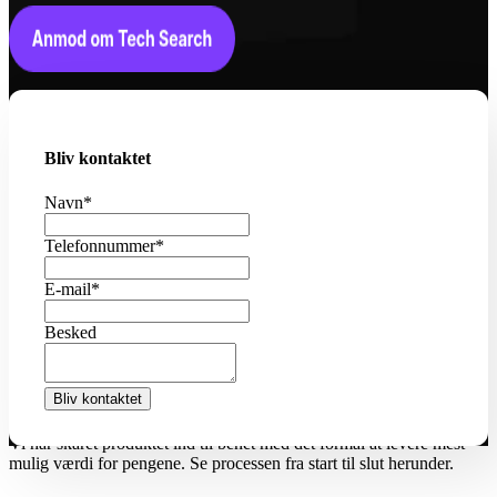
Bliv kontaktet
Navn
*
Telefonnummer
*
E-mail
*
Besked
Sådan fungerer forløbet
Tech Search er en light search løsning til jeres akutte
rekrutteringsbehov.
Vi har skåret produktet ind til benet med det formål at levere mest
mulig værdi for pengene. Se processen fra start til slut herunder.