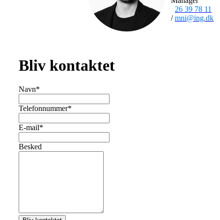
Manager
26 39 78 11
/
mni@ing.dk
Bliv kontaktet
Navn
*
Telefonnummer
*
E-mail
*
Besked