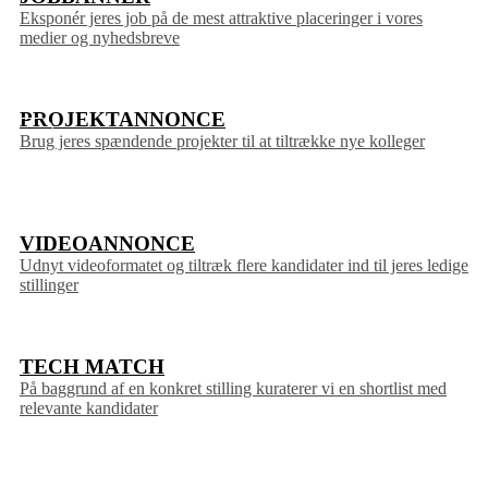
Eksponér jeres job på de mest attraktive placeringer i vores
medier og nyhedsbreve
PROJEKTANNONCE
Brug jeres spændende projekter til at tiltrække nye kolleger
VIDEOANNONCE
Udnyt videoformatet og tiltræk flere kandidater ind til jeres ledige
stillinger
TECH MATCH
På baggrund af en konkret stilling kuraterer vi en shortlist med
relevante kandidater