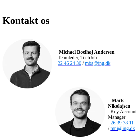
Kontakt os
Michael Boelhøj Andersen
Teamleder, TechJob
22 46 24 30
/
mba@ing.dk
Mark
Nikolajsen
Key Account
Manager
26 39 78 11
/
mni@ing.dk